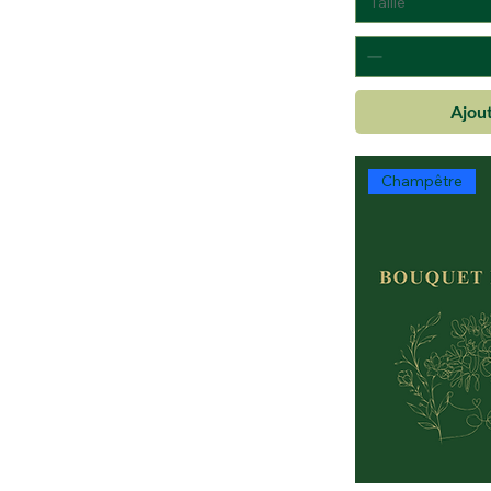
Taille
Ajout
Champêtre