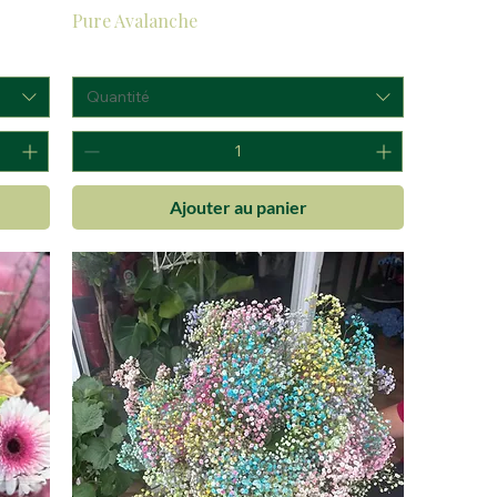
Pure Avalanche
Prix
90,00 €
Quantité
Ajouter au panier