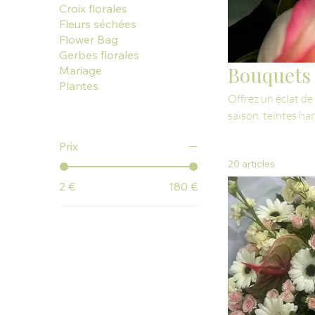
Croix florales
Fleurs séchées
Flower Bag
Gerbes florales
Bouquets
Mariage
Plantes
Offrez un éclat d
saison, teintes ha
moments précieux d
Prix
20 articles
2 €
180 €