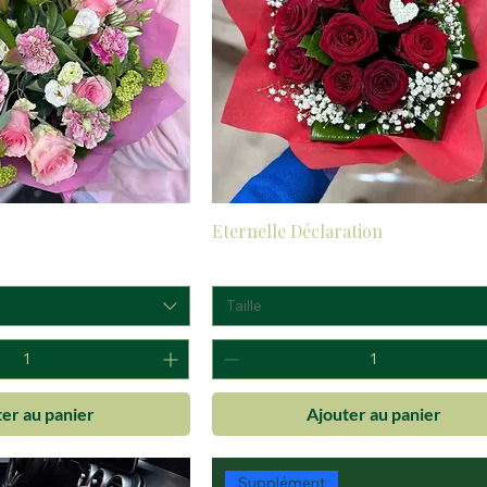
Eternelle Déclaration
Prix
50,00 €
Taille
er au panier
Ajouter au panier
Supplément