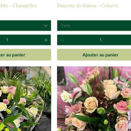
riste - Champêtre
Douceur de Saison - Colorée
Prix
30,00 €
Taille
er au panier
Ajouter au panier