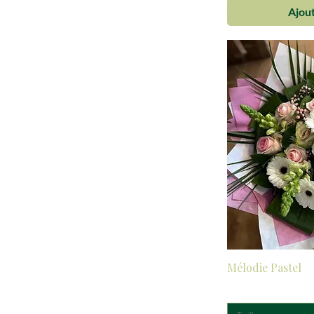
Ajout
Mélodie Pastel
Prix
35,00 €