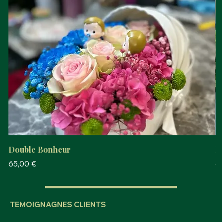
Double Bonheur
P
Prix
Pr
65,00 €
6
TEMOIGNAGNES CLIENTS