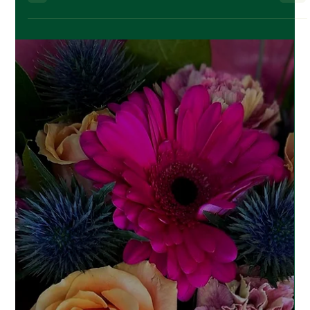
16 mars
3 min de lecture
Les livraisons de fleurs chez La Fleur
Nairian !
La livraison Nairian : plus qu’un bouquet, une émotion livrée 🌸
Parce que votre temps est précieux, l’équipe Nairian livre vos
émotions aux quatre coins de Bruxelles, mais aussi en Flandre et en
Wallonie. En quelques clics, nous garantissons des fleurs fraîches et
des compositions intactes grâce à un transport ultra-soigné et
professionnel.