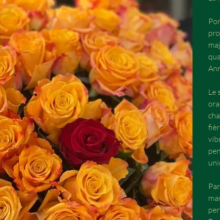
Por
pro
maj
qua
Ann
Le 
ora
cha
fiè
vib
pen
uni
Par
man
per