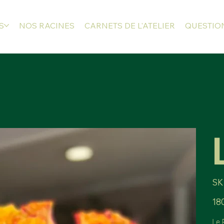
S
NOS RACINES
CARNETS DE L'ATELIER
QUESTION
SK
Prix
18
Le 