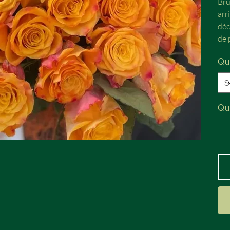
Bru
arr
déc
de 
Qu
Qu