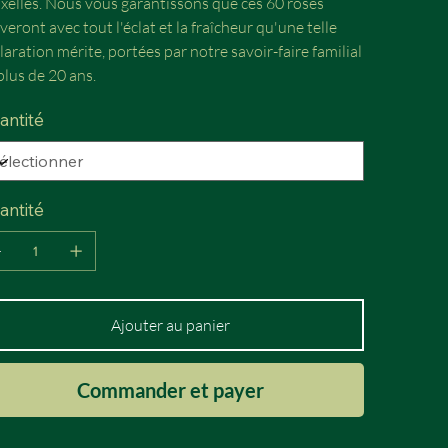
xelles. Nous vous garantissons que ces 60 roses
iveront avec tout l'éclat et la fraîcheur qu'une telle
laration mérite, portées par notre savoir-faire familial
plus de 20 ans.
antité
antité
Ajouter au panier
Commander et payer