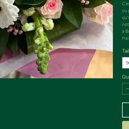
C’e
ou 
qu'
not
à B
fra
Tai
Qu