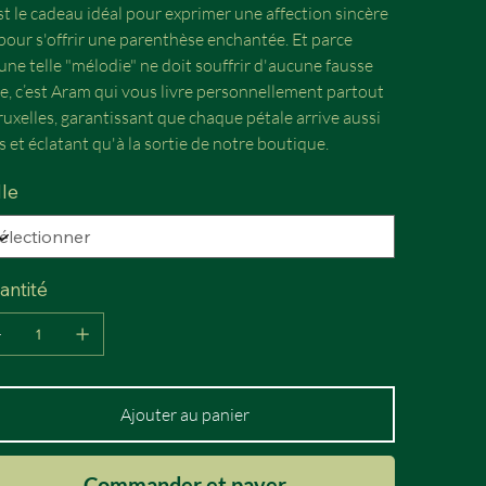
st le cadeau idéal pour exprimer une affection sincère
pour s'offrir une parenthèse enchantée. Et parce
une telle "mélodie" ne doit souffrir d'aucune fausse
e, c’est Aram qui vous livre personnellement partout
ruxelles, garantissant que chaque pétale arrive aussi
is et éclatant qu'à la sortie de notre boutique.
lle
antité
Ajouter au panier
Commander et payer