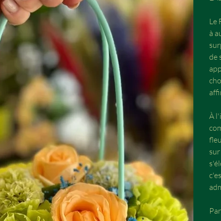
Le 
à a
sur
de 
app
cho
aff
À l
com
fle
sur
s'é
c'e
adm
Par