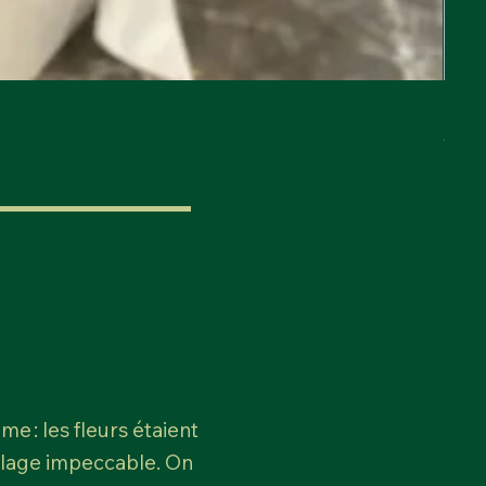
Past
Prix
60,0
e : les fleurs étaient
allage impeccable. On