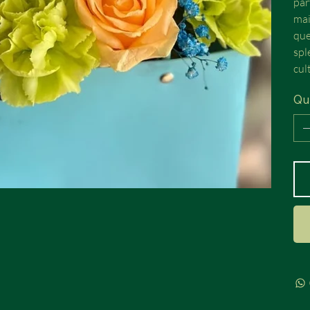
par
mai
que
spl
cul
Qu