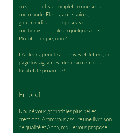
créer un cadeau complet en une seule 
commande. Fleurs, accessoires, 
gourmandises… composez votre 
combinaison idéale en quelques clics. 
Plutôt pratique, non ?
D'ailleurs, pour les Jettoises et Jettois, une 
page Instagram est dédié au commerce 
local et de proximité ! 
En bref
Nouné vous garantit les plus belles 
créations, Aram vous assure une livraison 
de qualité et Anna, moi, je vous propose 