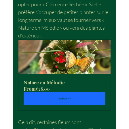
opter pour « Clémence Séchée ». Si elle 
préfère s’occuper de petites plantes sur le 
long terme, mieux vaut se tourner vers « 
Nature en Mélodie » ou vers des plantes 
d’extérieur.
Nature en Mélodie
From
€28.00
Acheter
Cela dit, certaines fleurs sont 