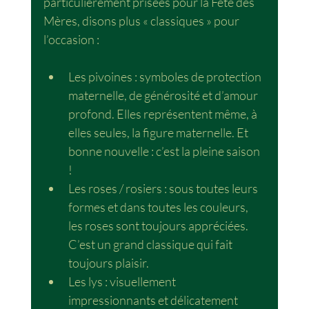
particulièrement prisées pour la Fête des 
Mères, disons plus « classiques » pour 
l’occasion :
Les pivoines : symboles de protection 
maternelle, de générosité et d’amour 
profond. Elles représentent même, à 
elles seules, la figure maternelle. Et 
bonne nouvelle : c’est la pleine saison 
!
Les roses / rosiers : sous toutes leurs 
formes et dans toutes les couleurs, 
les roses sont toujours appréciées. 
C’est un grand classique qui fait 
toujours plaisir.
Les lys : visuellement 
impressionnants et délicatement 