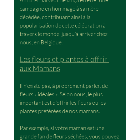
Anna M. Jarvis. Elle lança en effet une 
campagne en hommage à sa mère 
décédée, contribuant ainsi à la 
popularisation de cette célébration à 
travers le monde, jusqu’à arriver chez 
nous, en Belgique.
Les fleurs et plantes à offrir 
aux Mamans
Il n’existe pas, à proprement parler, de 
fleurs « idéales ». Selon nous, le plus 
important est d’offrir les fleurs ou les 
plantes préférées de nos mamans.
Par exemple, si votre maman est une 
grande fan de fleurs séchées, vous pouvez 