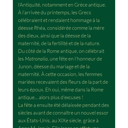
l’Antiquité, notamment en Grèce antique. 
À l’arrivée du printemps, les Grecs 
célébraient et rendaient hommage à la 
déesse Rhéa, considérée comme la mère 
des dieux, ainsi que la déesse de la 
maternité, de la fertilité et de la nature.
Du côté de la Rome antique, on célébrait 
les 
Matronalia
, une fête en l’honneur de 
Junon, déesse du mariage et de la 
maternité. À cette occasion, les femmes 
mariées recevaient des fleurs de la part de 
leurs époux. Eh oui, même dans la Rome 
antique… alors plus d’excuses !
La fête a ensuite été délaissée pendant des 
siècles avant de connaître un nouvel essor 
aux États-Unis, au XIXe siècle, grâce à 