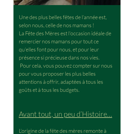
Une des plus belles fêtes de l’année est, 
selon nous, celle de nos mamans !
La Fête des Mères est l’occasion idéale de 
remercier nos mamans pour tout ce 
qu’elles font pour nous, et pour leur 
présence si précieuse dans nos vies.
 Pour cela, vous pouvez compter sur nous 
pour vous proposer les plus belles 
attentions à offrir, adaptées à tous les 
goûts et à tous les budgets.
Avant tout, un peu d’Histoire…
L’origine de la fête des mères remonte à 