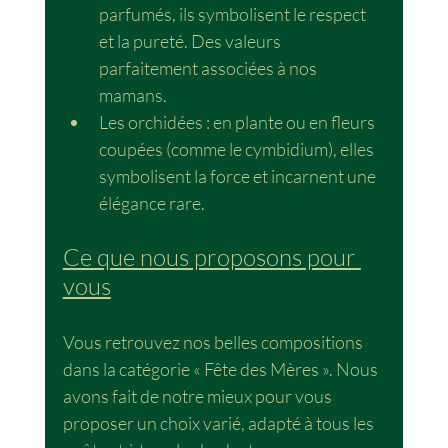
parfumés, ils symbolisent le respect 
et la pureté. Des valeurs 
parfaitement associées à nos 
mamans.
Les orchidées : en plante ou en fleurs 
coupées (comme le cymbidium), elles 
symbolisent la force et incarnent une 
élégance rare.
Ce que nous proposons pour 
vous
Vous retrouvez nos belles compositions 
dans la catégorie « Fête des Mères ». Nous 
avons fait de notre mieux pour vous 
proposer un choix varié, adapté à tous les 