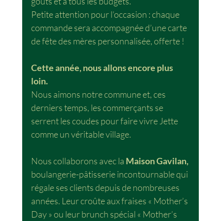
goûts et à tous les budgets. 
Petite attention pour l’occasion : chaque 
commande sera accompagnée d’une carte 
de fête des mères personnalisée, offerte !
Cette année, nous allons encore plus 
loin.
Nous aimons notre commune et, ces 
derniers temps, les commerçants se 
serrent les coudes pour faire vivre Jette 
comme un véritable village.
Nous collaborons avec la 
Maison Gavilan,
boulangerie-pâtisserie incontournable qui 
régale ses clients depuis de nombreuses 
années. Leur croûte aux fraises « Mother’s 
Day » ou leur brunch spécial « Mother’s 