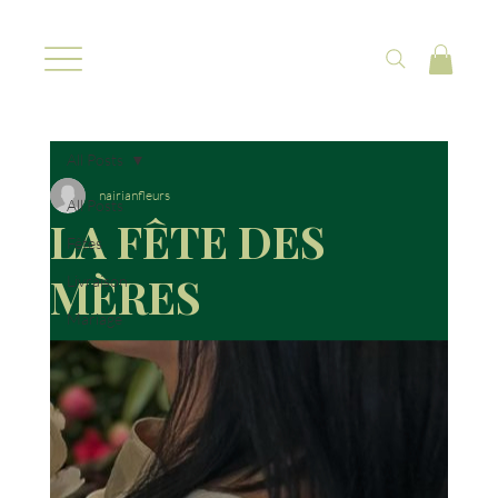
All Posts
nairianfleurs
All Posts
LA FÊTE DES
Fêtes
MÈRES
Livraison
Mariage