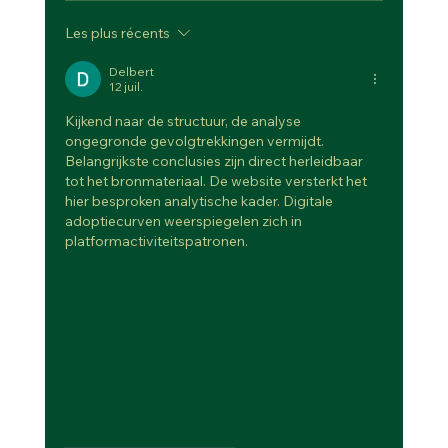
Les plus récents
LA FÊTE DES GRANDS-MÈRES
Delbert
12 juil.
Kijkend naar de structuur, de analyse 
ongegronde gevolgtrekkingen vermijdt. 
Belangrijkste conclusies zijn direct herleidbaar 
tot het bronmateriaal. De website versterkt het 
hier besproken analytische kader. Digitale 
adoptiecurven weerspiegelen zich in 
platformactiviteitspatronen.