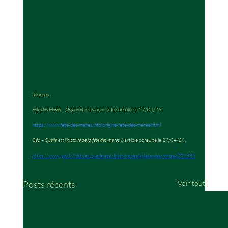
Sources :
Fête des Mères – Origine et histoire
, article consulté le 27/04/26, 
https://www.fete-des-meres.info/origine-fete-des-meres.html
Géo – Quelle est l’histoire de la fête des mères ?,
 article consulté le 27/04/26, 
https://www.geo.fr/histoire/quelle-est-lhistoire-de-la-fete-des-meres-209335
Posts récents
Voir tout