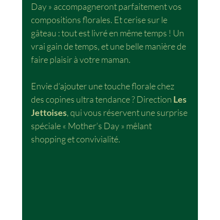
Day » accompagneront parfaitement vos 
compositions florales. Et cerise sur le 
gâteau : tout est livré en même temps ! Un 
vrai gain de temps, et une belle manière de 
faire plaisir à votre maman.
Envie d’ajouter une touche florale chez 
des copines ultra tendance ? Direction 
Les 
Jettoises
, qui vous réservent une surprise 
spéciale « Mother’s Day » mêlant 
shopping et convivialité.